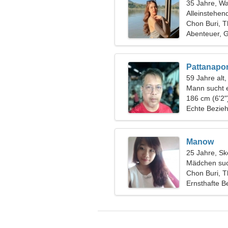
35 Jahre, W
Alleinstehen
Chon Buri, T
Abenteuer, 
Pattanapo
59 Jahre alt,
Mann sucht 
186 cm (6'2"
Echte Bezie
Manow
25 Jahre, Sk
Mädchen suc
Chon Buri, T
Ernsthafte B