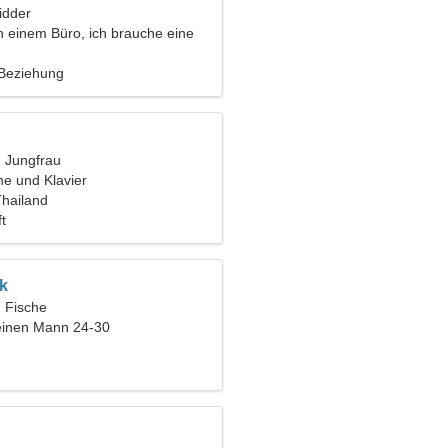
idder
in einem Büro, ich brauche eine
liche Frau
 Beziehung
, Jungfrau
me und Klavier
Thailand
t
k
, Fische
einen Mann 24-30