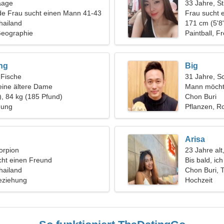
aage
33 Jahre, St
de Frau sucht einen Mann 41-43
Frau sucht 
hailand
171 cm (5'8"
Geographie
Paintball, Fr
ng
Big
 Fische
31 Jahre, S
eine ältere Dame
Mann möcht
), 84 kg (185 Pfund)
Chon Buri
hung
Pflanzen, Ro
Arisa
orpion
23 Jahre alt
ht einen Freund
Bis bald, ic
hailand
Chon Buri, 
eziehung
Hochzeit