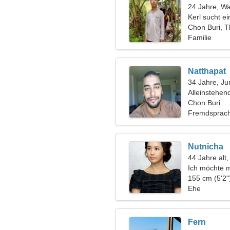
24 Jahre, W
Kerl sucht e
Chon Buri, T
Familie
Natthapat
34 Jahre, Ju
Alleinstehen
Chon Buri
Fremdsprac
Nutnicha
44 Jahre al
Ich möchte 
verlieben
155 cm (5'2"
Ehe
Fern