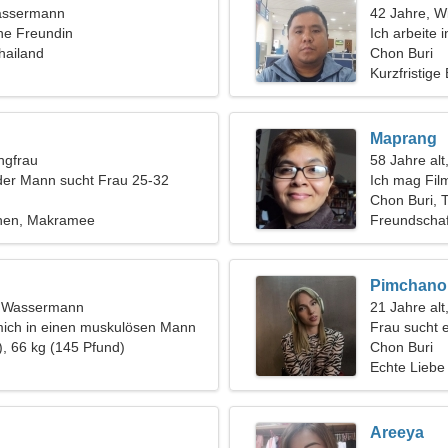
assermann
42 Jahre, W
ine Freundin
Ich arbeite 
hailand
leidenschaft
Chon Buri
Kurzfristige
Maprang
ngfrau
58 Jahre alt
der Mann sucht Frau 25-32
Ich mag Fil
Chon Buri, 
hen, Makramee
Freundschaf
Pimchano
t, Wassermann
21 Jahre alt
mich in einen muskulösen Mann
Frau sucht 
), 66 kg (145 Pfund)
Chon Buri
Echte Liebe
Areeya