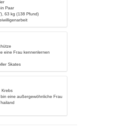
ier
ein Paar
), 63 kg (138 Pfund)
eiwilligenarbeit
chütze
e eine Frau kennenlernen
ller Skates
, Krebs
h bin eine außergewöhnliche Frau
Thailand