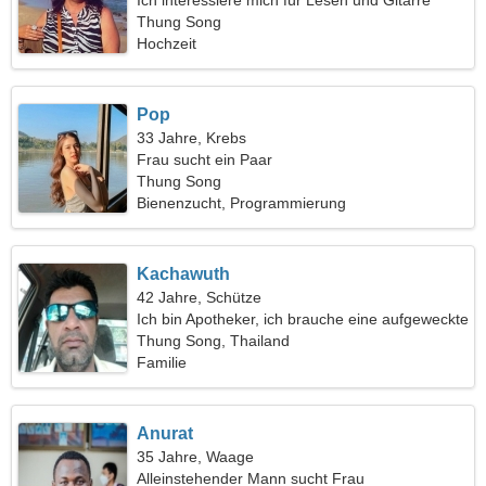
Ich interessiere mich für Lesen und Gitarre
Thung Song
Hochzeit
Pop
33 Jahre, Krebs
Frau sucht ein Paar
Thung Song
Bienenzucht, Programmierung
Kachawuth
42 Jahre, Schütze
Ich bin Apotheker, ich brauche eine aufgeweckte
Frau
Thung Song, Thailand
Familie
Anurat
35 Jahre, Waage
Alleinstehender Mann sucht Frau