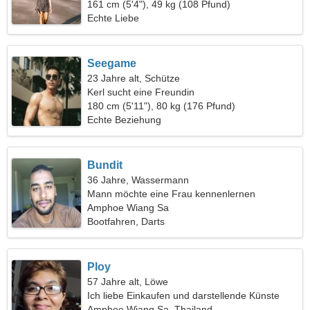
Beziehung
161 cm (5'4"), 49 kg (108 Pfund)
Echte Liebe
Seegame
23 Jahre alt, Schütze
Kerl sucht eine Freundin
180 cm (5'11"), 80 kg (176 Pfund)
Echte Beziehung
Bundit
36 Jahre, Wassermann
Mann möchte eine Frau kennenlernen
Amphoe Wiang Sa
Bootfahren, Darts
Ploy
57 Jahre alt, Löwe
Ich liebe Einkaufen und darstellende Künste
Amphoe Wiang Sa, Thailand