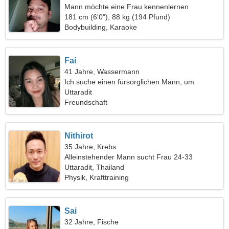
Mann möchte eine Frau kennenlernen
181 cm (6'0"), 88 kg (194 Pfund)
Bodybuilding, Karaoke
Fai
41 Jahre, Wassermann
Ich suche einen fürsorglichen Mann, um
zusammen zu reisen
Uttaradit
Freundschaft
Nithirot
35 Jahre, Krebs
Alleinstehender Mann sucht Frau 24-33
Uttaradit, Thailand
Physik, Krafttraining
Sai
32 Jahre, Fische