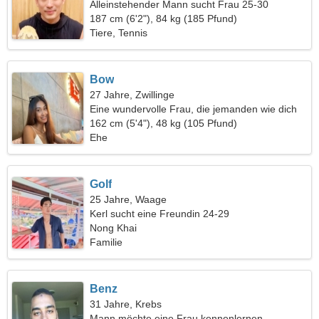
Alleinstehender Mann sucht Frau 25-30
187 cm (6'2"), 84 kg (185 Pfund)
Tiere, Tennis
Bow
27 Jahre, Zwillinge
Eine wundervolle Frau, die jemanden wie dich
sucht
162 cm (5'4"), 48 kg (105 Pfund)
Ehe
Golf
25 Jahre, Waage
Kerl sucht eine Freundin 24-29
Nong Khai
Familie
Benz
31 Jahre, Krebs
Mann möchte eine Frau kennenlernen