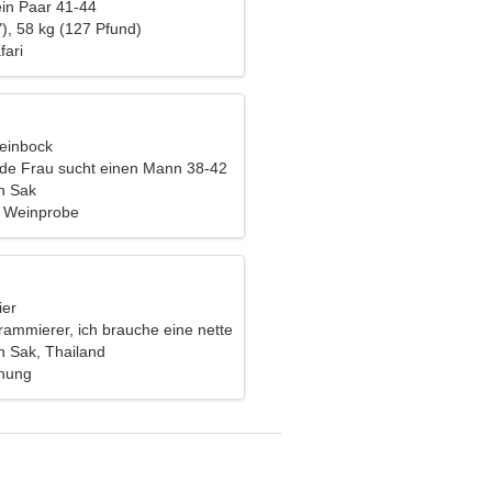
ein Paar 41-44
), 58 kg (127 Pfund)
fari
teinbock
nde Frau sucht einen Mann 38-42
n Sak
, Weinprobe
ier
rammierer, ich brauche eine nette
 Sak, Thailand
ehung