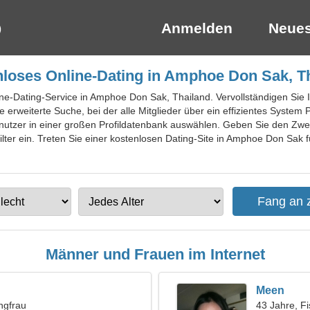
Anmelden
Neues
loses Online-Dating in Amphoe Don Sak, T
ine-Dating-Service in Amphoe Don Sak, Thailand. Vervollständigen Sie Ih
e erweiterte Suche, bei der alle Mitglieder über ein effizientes System
tzer in einer großen Profildatenbank auswählen. Geben Sie den Zweck
lter ein. Treten Sie einer kostenlosen Dating-Site in Amphoe Don Sak f
Männer und Frauen im Internet
Meen
ngfrau
43 Jahre, F