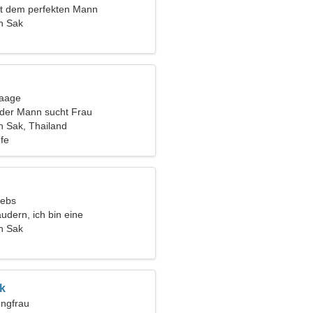
mit dem perfekten Mann
n Sak
Waage
nder Mann sucht Frau
 Sak, Thailand
fe
rebs
udern, ich bin eine
che Frau
n Sak
k
ungfrau