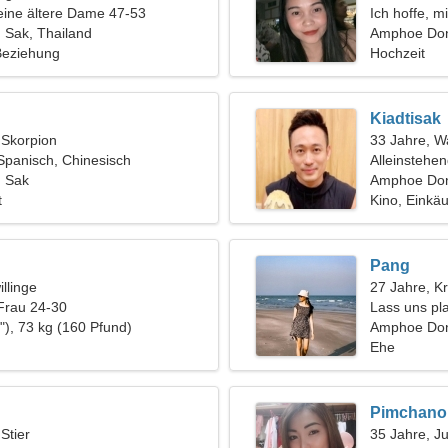
eine ältere Dame 47-53
Ich hoffe, 
Sak, Thailand
auszugehen
Amphoe Do
 Beziehung
Hochzeit
Kiadtisak
, Skorpion
33 Jahre, 
Spanisch, Chinesisch
Alleinstehe
 Sak
Amphoe Don
t
Kino, Einkäu
Pang
llinge
27 Jahre, K
Frau 24-30
Lass uns pla
"), 73 kg (160 Pfund)
verführeris
Amphoe Do
Ehe
Pimchano
 Stier
35 Jahre, J