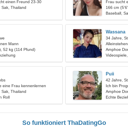
ht einen Freund 23-30
Frau sucht 
Sak, Thailand
166 cm (5'6"
Baseball, Sa
Wassana
öwe
34 Jahre, S
einen Mann
Alleinstehe
), 52 kg (114 Pfund)
Amphoe Do
eziehung
Videospiele
Puii
ebs
42 Jahre, St
 eine Frau kennenlernen
Ich bin Prog
Sak, Thailand
Frau
Amphoe Don
n Roll
Echte Bezi
So funktioniert ThaDatingGo