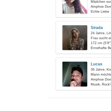
Mädchen suc
Amphoe Don 
Echte Liebe
Sirada
24 Jahre, L
Frau sucht 
172 cm (5'8"
Ernsthafte B
Lucas
36 Jahre, Kr
Mann möchte
Amphoe Don 
Musik, Rock'