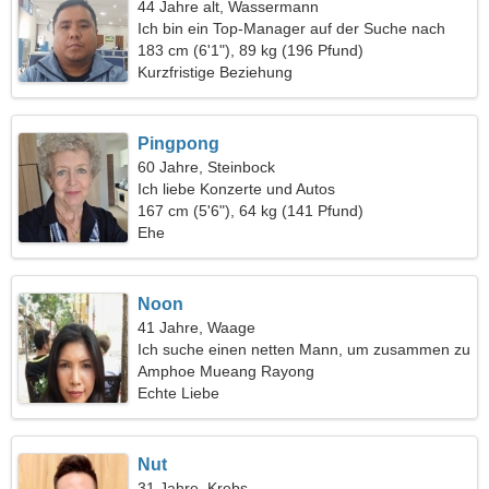
44 Jahre alt, Wassermann
Ich bin ein Top-Manager auf der Suche nach
einer schönen Frau
183 cm (6'1"), 89 kg (196 Pfund)
Kurzfristige Beziehung
Pingpong
60 Jahre, Steinbock
Ich liebe Konzerte und Autos
167 cm (5'6"), 64 kg (141 Pfund)
Ehe
Noon
41 Jahre, Waage
Ich suche einen netten Mann, um zusammen zu
reisen
Amphoe Mueang Rayong
Echte Liebe
Nut
31 Jahre, Krebs