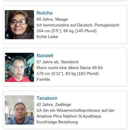
Nutcha
60 Jahre, Waage
Ich kommuniziere auf Deutsch, Portugiesisch
164 cm (5'5"), 66 kg (145 Pfund)
Echte Liebe
Narawit
57 Jahre alt, Steinbock
Mann sucht eine ältere Dame 49-54
178 cm (5'11"), 83 kg (182 Pfund)
Familie
Tanakorn
42 Jahre, Zwillinge
Ich bin ein Wissenschaftsprofessor auf der
Suche nach einer schönen Frau
Amphoe Phra Nakhon Si Ayutthaya
Kurzfristige Beziehung