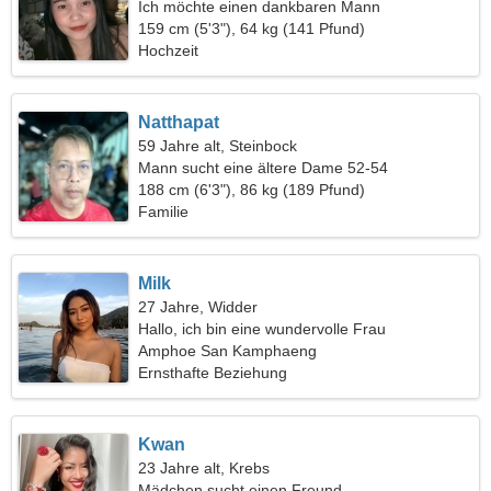
Ich möchte einen dankbaren Mann
kennenlernen
159 cm (5'3"), 64 kg (141 Pfund)
Hochzeit
Natthapat
59 Jahre alt, Steinbock
Mann sucht eine ältere Dame 52-54
188 cm (6'3"), 86 kg (189 Pfund)
Familie
Milk
27 Jahre, Widder
Hallo, ich bin eine wundervolle Frau
Amphoe San Kamphaeng
Ernsthafte Beziehung
Kwan
23 Jahre alt, Krebs
Mädchen sucht einen Freund