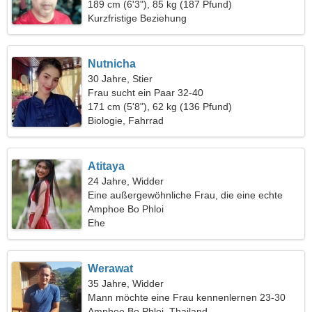
189 cm (6'3"), 85 kg (187 Pfund)
Kurzfristige Beziehung
Nutnicha
30 Jahre, Stier
Frau sucht ein Paar 32-40
171 cm (5'8"), 62 kg (136 Pfund)
Biologie, Fahrrad
Atitaya
24 Jahre, Widder
Eine außergewöhnliche Frau, die eine echte
Beziehung sucht
Amphoe Bo Phloi
Ehe
Werawat
35 Jahre, Widder
Mann möchte eine Frau kennenlernen 23-30
Amphoe Bo Phloi, Thailand